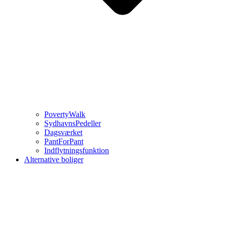
PovertyWalk
SydhavnsPedeller
Dagsværket
PantForPant
Indflytningsfunktion
Alternative boliger