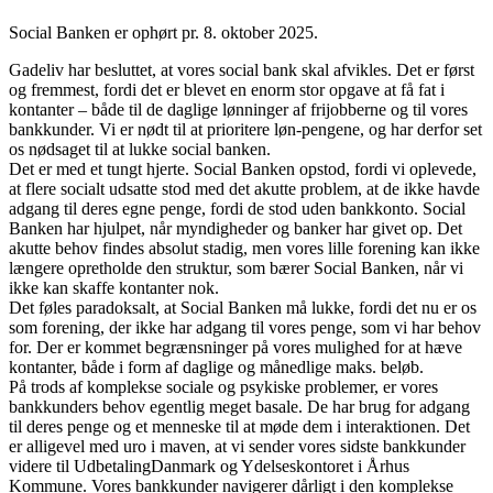
Social Banken er ophørt pr. 8. oktober 2025.
Gadeliv har besluttet, at vores social bank skal afvikles. Det er først
og fremmest, fordi det er blevet en enorm stor opgave at få fat i
kontanter – både til de daglige lønninger af frijobberne og til vores
bankkunder. Vi er nødt til at prioritere løn-pengene, og har derfor set
os nødsaget til at lukke social banken.
Det er med et tungt hjerte. Social Banken opstod, fordi vi oplevede,
at flere socialt udsatte stod med det akutte problem, at de ikke havde
adgang til deres egne penge, fordi de stod uden bankkonto. Social
Banken har hjulpet, når myndigheder og banker har givet op. Det
akutte behov findes absolut stadig, men vores lille forening kan ikke
længere opretholde den struktur, som bærer Social Banken, når vi
ikke kan skaffe kontanter nok.
Det føles paradoksalt, at Social Banken må lukke, fordi det nu er os
som forening, der ikke har adgang til vores penge, som vi har behov
for. Der er kommet begrænsninger på vores mulighed for at hæve
kontanter, både i form af daglige og månedlige maks. beløb.
På trods af komplekse sociale og psykiske problemer, er vores
bankkunders behov egentlig meget basale. De har brug for adgang
til deres penge og et menneske til at møde dem i interaktionen. Det
er alligevel med uro i maven, at vi sender vores sidste bankkunder
videre til UdbetalingDanmark og Ydelseskontoret i Århus
Kommune. Vores bankkunder navigerer dårligt i den komplekse