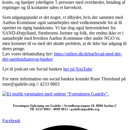
konto, og hjælper yderligere 5 personer med overførsler, betaling af
regninger og få kontanter uden et hævekort.
Som udgangspunkt er det noget, vi tilbyder, hvis der sammen med
Aarhus Kommune også samarbejdes med vedkommende for at få
oprettet en rigtig bankkonto. Vi har dog også henvendelser fra
SAND-Østjylland, Stenbroens Jurister og folk, der endnu ikke er i
samarbejde med hverken Aarhus Kommune eller andre NGO’er,
men kommer til os med det akutte problem, at de ikke har adgang til
deres penge.
Læs vores debatindlæg her:
https://stiften.dk/debat/hvad-med-det-
der-samfundsansvar-banker
Lyt til podcast om Social banken
her på YouTube
For mere information om social banken kontakt Rune Thorslund på
rune@gadeliv.org // 4233 9803
Foreningen Oplysning om Gadeliv • Svendborgrampen 10, 8000 Aarhus C
Tlf. 4233 9803 / 4098 9812 • gadeliv@gadeliv.org
Facebook