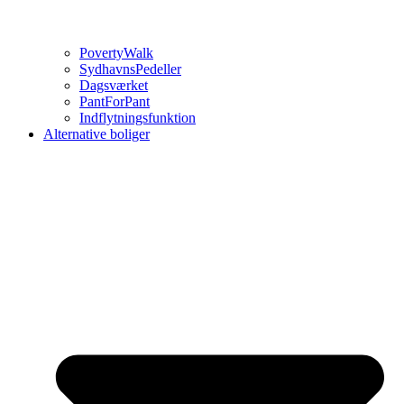
PovertyWalk
SydhavnsPedeller
Dagsværket
PantForPant
Indflytningsfunktion
Alternative boliger