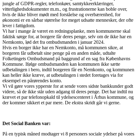
jungle af GDPR-regler, telefonkøer, samtykkeerklæringer,
vitterlighedsdokumenter m.m., og frustrationerne kan boble over,
hvis de ikke bliver mødt med forståelse og overbærenhed, for
økonomi er en sårbar størrelse for meget udsatte mennesker, der ofte
lever i fattigdom.
Vi har i mange år været en redningsplanke, men kommunerne skal
faktisk sørge for, at borgere får deres penge, selv om de ikke har en
Nemkonto, lød det fra ombudsmanden i januar 2024.
Hvis en borger ikke har en Nemkonto, må kommunen sikre, at
borgeren får udbetalt sine penge på en anden måde, udtalte
Folketingets Ombudsmand på baggrund af en sag fra Københavns
Kommune. Ifølge ombudsmanden kan kommunen ikke sætte
udbetalingen i bero, indtil borgeren får en Nemkonto, og kommunen
kan heller ikke kræve, at udbetalingen i stedet foretages via for
eksempel en pårørendes konto.
Vi vil gøre vores ypperste for at sende vores sidste bankkunder godt
videre, så de ikke står uden adgang til deres penge. Det har indtil nu
krævet et par telefonopkald til ydelsescenteret i Århus kommune, og
der kommer sikkert et par mere. De ekstra skridt går vi gerne.
Det Social Banken var:
På en typisk måned modtager vi 8 personers sociale ydelser på vores